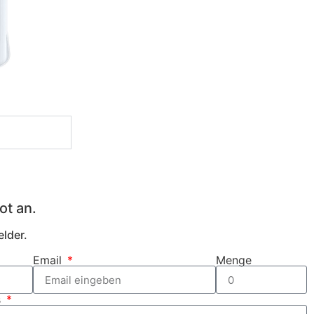
ot an.
elder.
Email
Menge
s