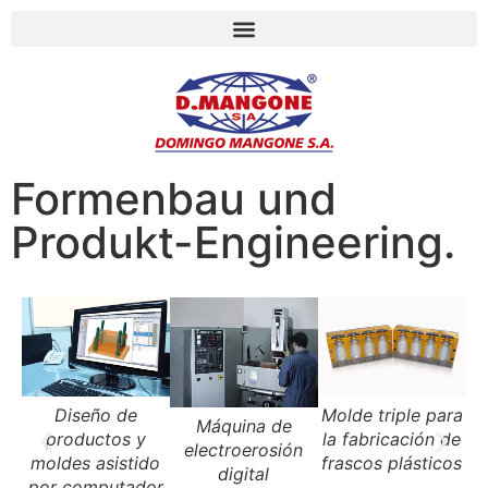
Formenbau und
Produkt-Engineering.
Diseño de
Molde triple para
Máquina de
productos y
la fabricación de
electroerosión
moldes asistido
frascos plásticos
t
digital
por computador