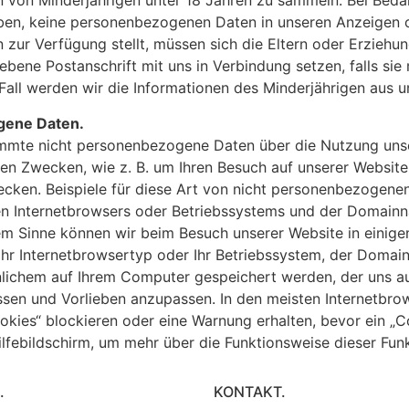
n von Minderjährigen unter 18 Jahren zu sammeln. Bei Bed
ben, keine personenbezogenen Daten in unseren Anzeigen 
zur Verfügung stellt, müssen sich die Eltern oder Erziehu
ebene Postanschrift mit uns in Verbindung setzen, falls si
Fall werden wir die Informationen des Minderjährigen aus 
gene Daten.
mmte nicht personenbezogene Daten über die Nutzung unser
en Zwecken, wie z. B. um Ihren Besuch auf unserer Website z
ecken. Beispiele für diese Art von nicht personenbezogenen
en Internetbrowsers oder Betriebssystems und der Domainn
em Sinne können wir beim Besuch unserer Website in einigen
Ihr Internetbrowsertyp oder Ihr Betriebssystem, der Doma
lichem auf Ihrem Computer gespeichert werden, der uns auf
ssen und Vorlieben anzupassen. In den meisten Internetbro
kies“ blockieren oder eine Warnung erhalten, bevor ein „Cook
lfebildschirm, um mehr über die Funktionsweise dieser Funk
.
KONTAKT.